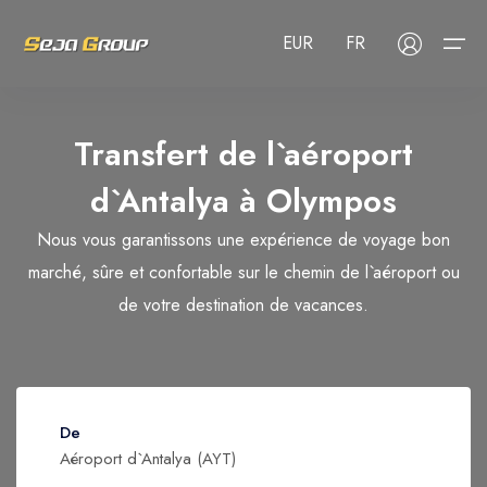
EUR
FR
Transfert de l`aéroport
À propos de nous
Choisissez votre langue
Sélectionnez votre devise
d`Antalya à
Olympos
Prestations de service
Prestations de service
Nous vous garantissons une expérience de voyage bon
English
Русский
Türkçe
USD
- $
EUR
- €
TRY
- ₺
Blog
Transfert de l`aéroport
marché, sûre et confortable sur le chemin de l`aéroport ou
Deutsch
العربية
Nederlands
GBP
- £
de votre destination de vacances.
Visites
FAQ
Hôtels
Contact
Services CIP
Adulte
1
De
Location de voiture