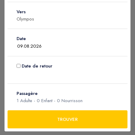
Enfant
0
Vers
2 à 12 ans
Nourrisson
0
Date
Âgés 0 - 2
Date de retour
Appliquer
Passagère
1
Adulte -
0
Enfant -
0
Nourrisson
TROUVER