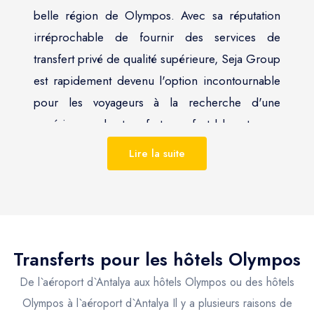
belle région de Olympos. Avec sa réputation
irréprochable de fournir des services de
transfert privé de qualité supérieure, Seja Group
est rapidement devenu l'option incontournable
pour les voyageurs à la recherche d'une
expérience de transfert confortable et sans
tracas pour le transfert Olympos.
Lire la suite
Olympos, avec sa vue imprenable, est une
destination touristique populaire. Seja Group
reconnaît l'importance d'offrir à ses clients une
expérience de voyage fluide et a adapté ses
Transferts pour les hôtels
Olympos
services pour répondre aux besoins des
De l`aéroport d`Antalya aux hôtels Olympos ou des hôtels
voyageurs exigeants. La société propose une
Olympos à l`aéroport d`Antalya Il y a plusieurs raisons de