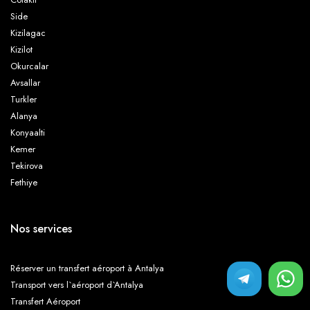
Friends Pension
Hane-i Keyif
Side
Kizilagac
Kizilot
Okurcalar
Maki Inn Cirali
Holiday Box Club
Avsallar
Turkler
Alanya
Konyaalti
Hotel Bellerofon
Hotel Villa Monte
Kemer
Tekirova
Fethiye
Hotel Yavuz Bungalow
Karakus Pension
Nos services
Kiyi Pension
Kibala Hotel
Réserver un transfert aéroport à Antalya
Transport vers l`aéroport d`Antalya
Transfert Aéroport