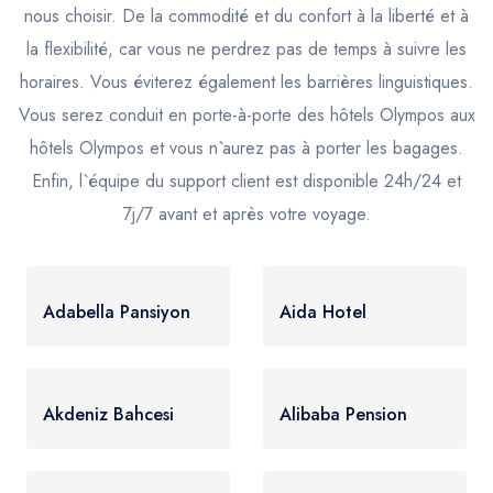
gamme d'options de transfert privé depuis et
nous choisir. De la commodité et du confort à la liberté et à
vers Olympos, y compris des taxis et des
la flexibilité, car vous ne perdrez pas de temps à suivre les
services de chauffeur privé, disponibles à la
horaires. Vous éviterez également les barrières linguistiques.
réservation 24h/24 et 7j/7.
Vous serez conduit en porte-à-porte des hôtels Olympos aux
hôtels Olympos et vous n`aurez pas à porter les bagages.
En matière de transfert privé vers Olympos, Seja
Enfin, l`équipe du support client est disponible 24h/24 et
Group établit la norme. Notre engagement à
7j/7 avant et après votre voyage.
fournir le plus haut niveau de service est évident
dans leur flotte de véhicules de luxe, qui sont
Adabella Pansiyon
Aida Hotel
méticuleusement entretenus pour assurer le
plus grand confort et la sécurité de leurs clients.
Avec Seja Group, les voyageurs peuvent être
Akdeniz Bahcesi
Alibaba Pension
assurés qu'ils arriveront à destination à Olympos
avec style et à l'heure.
Réserver un transfert privé vers Olympos avec