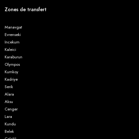
Zones de transfert
Manavgat
Den Lille Havfrue
Ekinoks Hotel
Evrenseki
Incekum
Kaleici
Emek Pension
Emin Pension Cirali
Karaburun
Olympos
Kumkoy
Kadriye
Engin Pension
Esralina Pension
Serik
Alara
Aksu
Cenger
Etenna Bungalow Hotel
Fire Pension
Lara
Kundu
Belek
Colakli