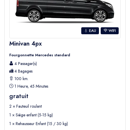
Olympos et Çıralı sont des endroits pour se détendre et
se reposer des visites touristiques, et la longue plage de
galets ici, qui s'étend entre les deux villages, est une
attraction majeure pour les touristes.
💧 EAU
WIFI
Comment se rendre à Olympos ?
Minivan 4px
Pour profiter d'un voyage sans stress à Olympos, nous
Fourgonnette Mercedes standard
vous présentons des circuits pratiques qui proposent
des transferts aller-retour, des transferts de départ, des
4 Passager(s)
transferts aéroport et hôtel, etc. Nous proposons
4 Bagages
également des services de transport depuis votre hôtel
100 km.
vers n'importe quelle destination souhaitée dans et
1 Heure, 45 Minutes
autour d'Olympos.
gratuit
2 × Fauteuil roulant
Outre les transferts aéroport et hôtel, nous proposons
1 × Siège enfant (5-15 kg)
également des excursions d'une journée et des
transferts privés dans la ville.
1 × Rehausseur Enfant (15 / 30 kg)