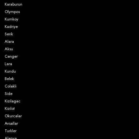
Cornelia Diamond Golf Resort Spa
Crystal Tat Beach Golf Resort Spa
Karaburun
Olympos
Kumkoy
Kadriye
Demirci Hotel
Ela Excellence Resort Hotel
Serik
Alara
Aksu
Cenger
Tui Fun Sun River Resort Belek
Gloria Golf Resort
Lara
Kundu
Belek
Colakli
Gloria Serenity Resort
Gloria Sports Arena
Side
Kizilagac
Kizilot
Okurcalar
Gloria Verde Resort Hotel
Gozde Hotel
Avsallar
Turkler
Alanya