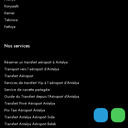
Konyaalti
Granada Luxury Belek
Green Max Hotel
Kemer
Tekirova
Fethiye
Güral Premier Belek
Hotel Riu Kaya Belek
Nos services
Ic Hotels Santai Family Resort
Innvista Hotels Belek
Réserver un transfert aéroport à Antalya
Transport vers l`aéroport d`Antalya
Transfert Aéroport
Services de transfert Vip à l`aéroport d`Antalya
Kaya Belek Hotel
Kaya Golf Club
Service de navette partagée
Guide du Transfert depuis l’Aéroport d’Antalya
Transfert Privé Aéroport Antalya
Prix Taxi Aéroport Antalya
Kaya Palazzo Golf Resort
Kempinski Hotel The Dome
Transfert Antalya Aéroport Side
Transfert Antalya Aéroport Belek