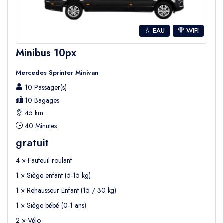
se rendant dans la même région. La navette
peut effectuer plusieurs arrêts dans différents
💧 EAU
WIFI
hôtels le long du trajet.
Cette option vous permet de voyager
Minibus 10px
confortablement tout en réduisant vos
Mercedes Sprinter Minivan
coûts de transport
.
10 Passager(s)
10 Bagages
Transfert privé vers Belek
45 km.
Le transfert privé offre
une expérience de
40 Minutes
voyage plus rapide et plus confortable
.
gratuit
Votre véhicule privé et votre chauffeur vous
4 × Fauteuil roulant
attendront à l’aéroport et vous conduiront
1 × Siège enfant (5-15 kg)
directement à votre hôtel à Belek sans
1 × Rehausseur Enfant (15 / 30 kg)
arrêts supplémentaires
.
1 × Siège bébé (0-1 ans)
Cette option est idéale pour
les familles, les
2 × Vélo