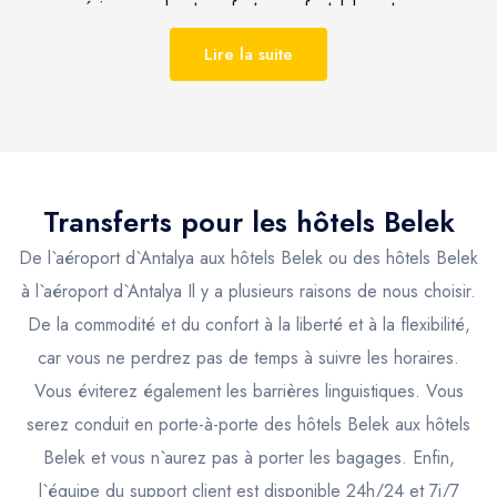
expérience de transfert confortable et sans
tracas pour le transfert Belek.
Lire la suite
Belek, avec sa vue imprenable, est une
destination touristique populaire. Seja Group
reconnaît l'importance d'offrir à ses clients une
expérience de voyage fluide et a adapté ses
Transferts pour les hôtels
Belek
services pour répondre aux besoins des
De l`aéroport d`Antalya aux hôtels Belek ou des hôtels Belek
voyageurs exigeants. La société propose une
à l`aéroport d`Antalya Il y a plusieurs raisons de nous choisir.
gamme d'options de transfert privé depuis et
De la commodité et du confort à la liberté et à la flexibilité,
vers Belek, y compris des taxis et des services
car vous ne perdrez pas de temps à suivre les horaires.
de chauffeur privé, disponibles à la réservation
Vous éviterez également les barrières linguistiques. Vous
24h/24 et 7j/7.
serez conduit en porte-à-porte des hôtels Belek aux hôtels
Belek et vous n`aurez pas à porter les bagages. Enfin,
En matière de transfert privé vers Belek, Seja
l`équipe du support client est disponible 24h/24 et 7j/7