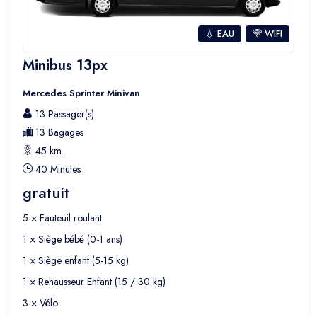
💧 EAU
WIFI
Un transfert sûr et fiable depuis l’aéroport
La sécurité et la fiabilité sont les priorités de
Minibus 13px
Seja Group Travel
. Nos chauffeurs
Mercedes Sprinter Minivan
professionnels possèdent une grande
13 Passager(s)
expérience dans les transferts aéroportuaires
13 Bagages
et connaissent parfaitement la région.
45 km.
Tous nos véhicules sont régulièrement
40 Minutes
inspectés et entretenus afin de garantir
les
gratuit
normes de sécurité les plus élevées pour
5 × Fauteuil roulant
votre voyage
.
1 × Siège bébé (0-1 ans)
1 × Siège enfant (5-15 kg)
Pourquoi choisir Seja Group Travel pour
1 × Rehausseur Enfant (15 / 30 kg)
votre transfert à Belek
3 × Vélo
Il existe de nombreuses raisons de choisir