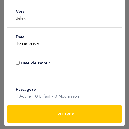
Enfant
0
Vers
2 à 12 ans
Nourrisson
0
Date
Âgés 0 - 2
Date de retour
Appliquer
Passagère
1
Adulte -
0
Enfant -
0
Nourrisson
TROUVER