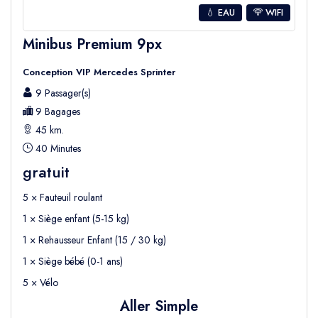
vous inquiéter pour votre transport. Avec
Seja
💧 EAU
WIFI
Group Travel
, vous évitez les longues files
Minibus Premium 9px
d’attente pour les taxis et les transports publics
compliqués.
Conception VIP Mercedes Sprinter
Votre chauffeur vous conduira directement à
9 Passager(s)
9 Bagages
votre hôtel à Belek afin que vous puissiez
45 km.
commencer immédiatement à profiter de
40 Minutes
vos vacances
.
gratuit
Commencez votre voyage de la meilleure
5 × Fauteuil roulant
façon et
réservez dès aujourd’hui votre
1 × Siège enfant (5-15 kg)
transfert de l’aéroport d’Antalya à Belek
1 × Rehausseur Enfant (15 / 30 kg)
avec Seja Group Travel.
1 × Siège bébé (0-1 ans)
5 × Vélo
Aller Simple