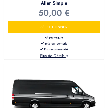
Aller Simple
Seja Group Travel
.
50,00 €
• Transferts partagés et transferts privés
• Véhicules modernes et confortables
• Chauffeurs professionnels et expérimentés
• Assistance client disponible 24h/24 et 7j/7
Par voiture
• Service d’accueil gratuit à l’aéroport d’Antalya
prix tout compris
• Suivi des vols en cas de retard
Prix recommandé
Plus de Détails
Grâce à notre service fiable, vous profiterez
d’un
transfert confortable et sans stress
.
Transfert arrivée à Belek
À votre arrivée à
l’aéroport d’Antalya
, votre
chauffeur ou représentant vous attendra
à la
sortie du terminal avec un panneau