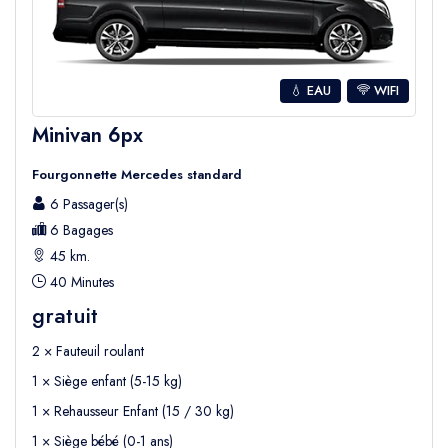
Combien coûte un transfert de l’aéroport
d’Antalya à Belek ?
Seja Group Travel
propose des
transferts
💧 EAU
WIFI
partagés en shuttle
ainsi que des
transferts
Minivan 6px
privés
depuis l’aéroport d’Antalya vers Belek
Fourgonnette Mercedes standard
et les régions voisines.
6 Passager(s)
En plus de
Belek
, nous proposons également
6 Bagages
des transferts vers :
45 km.
• Kadriye
40 Minutes
• Boğazkent
gratuit
• Serik
2 × Fauteuil roulant
• Les complexes de golf de Belek
1 × Siège enfant (5-15 kg)
Les prix des transferts peuvent varier selon
le
1 × Rehausseur Enfant (15 / 30 kg)
type de véhicule, le nombre de passagers
1 × Siège bébé (0-1 ans)