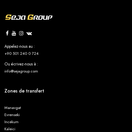
aurez déterminée.
dans la section des options.
Belek Park Hotel
Belek Sarp Hotel
Appelez-nous au :
Belkon Hotel
Bellis Deluxe Hotel
+90 501 240 0 724
Ou écrivez-nous à :
info@sejagroup.com
Calista Luxury Resort Hotel
Ceres Hotel Belek
Zones de transfert
Manavgat
Cesars Temple De Luxe
Cornelia De Luxe Resort Hotel
Evrenseki
Incekum
Kaleici