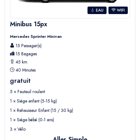
portant votre nom ou le logo de Seja
Group Travel
.
💧 EAU
WIFI
Votre chauffeur vous aidera avec vos bagages
Minibus 15px
et vous accompagnera jusqu’à votre véhicule
Mercedes Sprinter Minivan
pour rejoindre votre hôtel à Belek en tout
15 Passager(s)
confort.
15 Bagages
45 km.
Transfert retour de Belek vers l’aéroport
40 Minutes
Pour votre
transfert retour de Belek vers
gratuit
l’aéroport d’Antalya
, veuillez être prêt
à la
5 × Fauteuil roulant
réception de votre hôtel ou au point de
1 × Siège enfant (5-15 kg)
rendez-vous indiqué au moins 10 minutes
1 × Rehausseur Enfant (15 / 30 kg)
avant l’heure de prise en charge prévue
.
1 × Siège bébé (0-1 ans)
L’heure de prise en charge sera organisée en
3 × Vélo
fonction
de l’heure de départ de votre vol
Aller Simple