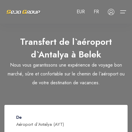
EUR
FR
Transfert de l`aéroport
À propos de nous
Choisissez votre langue
Sélectionnez votre devise
d`Antalya à
Belek
Prestations de service
Prestations de service
Nous vous garantissons une expérience de voyage bon
English
Русский
Türkçe
USD
- $
EUR
- €
TRY
- ₺
Blog
Transfert de l`aéroport
marché, sûre et confortable sur le chemin de l`aéroport ou
Deutsch
العربية
Nederlands
GBP
- £
de votre destination de vacances.
Visites
FAQ
Hôtels
Contact
Services CIP
Adulte
1
De
Location de voiture