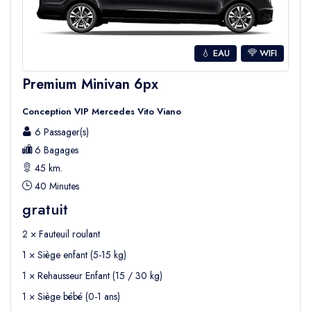
réservation pour obtenir un tarif instantané.
Comment réserver un transfert vers Belek
💧 EAU
WIFI
Réserver votre
transfert de l’aéroport
Premium Minivan 6px
d’Antalya à Belek avec Seja Group Travel
Conception VIP Mercedes Vito Viano
est simple et rapide.
6 Passager(s)
Suivez ces étapes :
6 Bagages
Entrez votre lieu de prise en charge et
45 km.
votre destination
40 Minutes
Choisissez le type de transfert
gratuit
Finalisez votre réservation
2 × Fauteuil roulant
Après la réservation, vous recevrez
un e-mail
1 × Siège enfant (5-15 kg)
de confirmation contenant tous les détails
1 × Rehausseur Enfant (15 / 30 kg)
de votre transfert
.
1 × Siège bébé (0-1 ans)