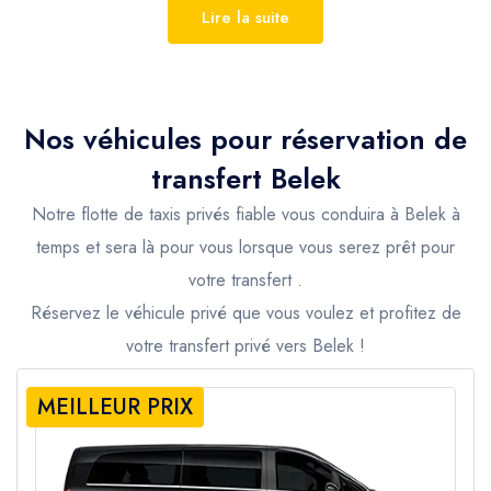
Transfert de l’aéroport d’Antalya à Belek
Lire la suite
Vous recherchez un
transfert confortable,
rapide et fiable de l’aéroport d’Antalya à
Belek
? Avec
Seja Group Travel
, vous
Nos véhicules pour réservation de
pouvez commencer vos vacances en toute
transfert
Belek
tranquillité grâce à nos services de transfert
Notre flotte de taxis privés fiable vous conduira à Belek à
professionnels. Nos chauffeurs expérimentés
temps et sera là pour vous lorsque vous serez prêt pour
et nos véhicules modernes vous conduiront
votre transfert .
directement de l’aéroport d’Antalya à votre
Réservez le véhicule privé que vous voulez et profitez de
hôtel ou complexe hôtelier à Belek rapidement
votre transfert privé vers Belek !
et en toute sécurité.
Belek est l’une des destinations touristiques les
MEILLEUR PRIX
plus populaires près d’Antalya. La région est
célèbre pour ses
hôtels de luxe, ses
longues plages de sable et ses parcours