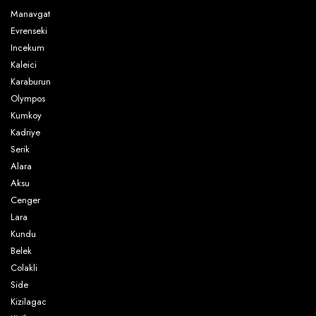
Manavgat
Evrenseki
Incekum
Kaleici
Karaburun
Olympos
Kumkoy
Kadriye
Serik
Alara
Aksu
Cenger
Lara
Kundu
Belek
Colakli
Side
Kizilagac