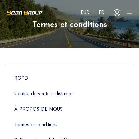
EUR
FR
Termes et conditions
À propos de nous
Choisissez votre langue
Sélectionnez votre devise
Prestations de service
Prestations de service
English
Русский
Türkçe
USD
- $
EUR
- €
TRY
- ₺
Blog
Transfert de l`aéroport
RGPD
Deutsch
العربية
Nederlands
GBP
- £
Visites
FAQ
Contrat de vente à distance
Hôtels
Contact
À PROPOS DE NOUS
Services CIP
Termes et conditions
Location de voiture