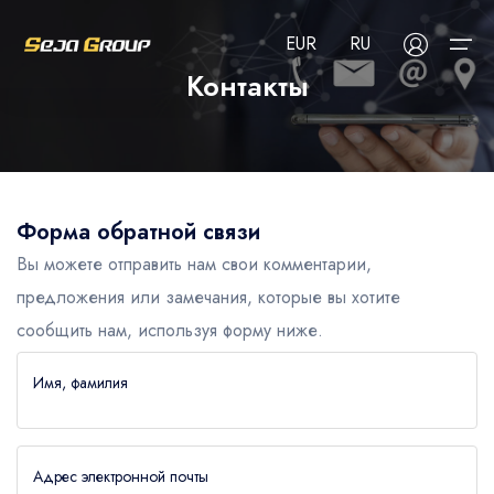
EUR
RU
Контакты
О нас
Выберите ваш язык
Выберите валюту
Сервисы
Сервисы
Форма обратной связи
English
Türkçe
Français
USD
- $
EUR
- €
TRY
- ₺
Вы можете отправить нам свои комментарии,
Блог
Трансфер в аэропорт
Deutsch
العربية
Nederlands
предложения или замечания, которые вы хотите
GBP
- £
Туры
FAQ
сообщить нам, используя форму ниже.
Отели
Контакты
Имя, фамилия
CIP услуги
Прокат автомобилей
Адрес электронной почты